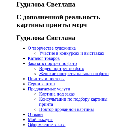
Гудилова Светлана
С дополненной реальность
картины
принты
мерч
Гудилова Светлана
О творчестве художника
Участие в конкурсах и выставках
Каталог товаров
Заказать портрет по фото
Видео портрет по фото
Женские портреты на заказ по фото
Принты и постеры
Серии картин
Предлагаемые услуги
Картина под заказ
Консультации по подбору картины,
принта
Повтор проданной картины
Отзывы
Мой аккаунт
Оформление заказа