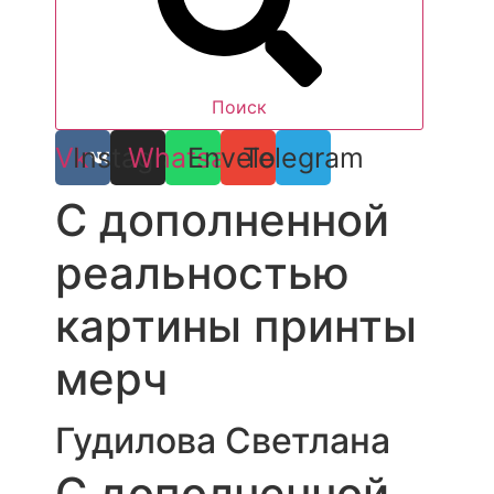
Поиск
Vk
Instagram
Whatsapp
Envelope
Telegram
С дополненной
реальностью
картины
принты
мерч
Гудилова Светлана
С дополненной