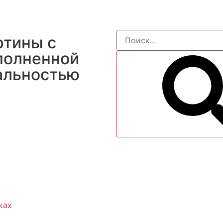
ртины с
полненной
альностью
ках