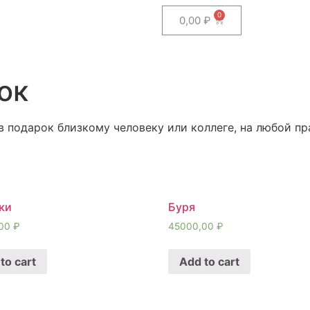
0,00
₽
ок
в подарок близкому человеку или коллеге, на любой п
ки
Буря
,00
₽
45000,00
₽
to cart
Add to cart