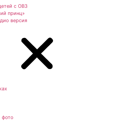
детей с ОВЗ
ий принц»
дио версия
ках
о фото