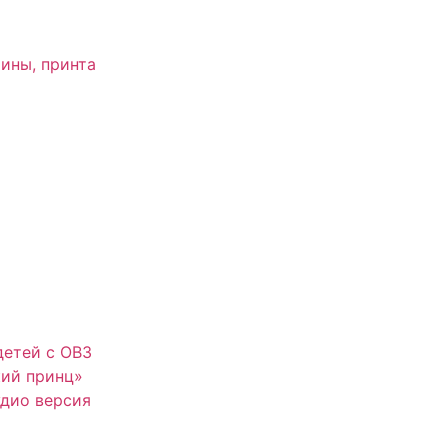
ины, принта
детей с ОВЗ
ий принц»
дио версия